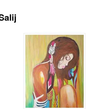
Salij