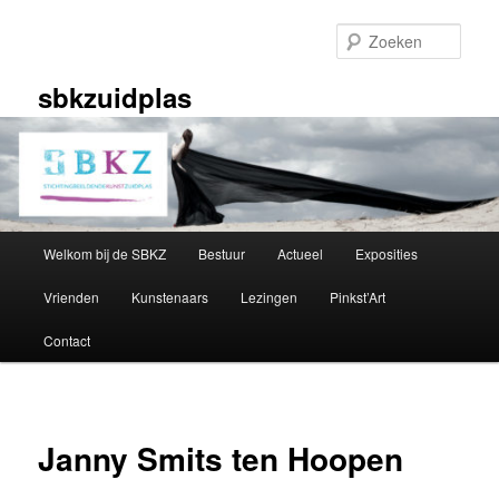
Spring
naar
Zoek
de
primaire
sbkzuidplas
inhoud
Hoofdmenu
Welkom bij de SBKZ
Bestuur
Actueel
Exposities
Vrienden
Kunstenaars
Lezingen
Pinkst’Art
Contact
Janny Smits ten Hoopen