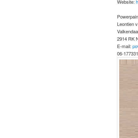
Website:
h
Powerpain
Leontien v
Valkendaa
2914 RK N
E-mail:
po
06-17733