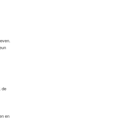
leven.
teun
k de
len en