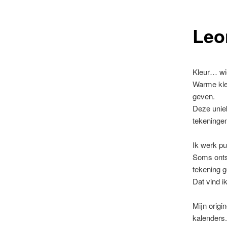
Leo
Kleur… wie
Warme kleu
geven.
Deze uniek
tekeninge
Ik werk pu
Soms ontst
tekening g
Dat vind i
Mijn origi
kalenders.