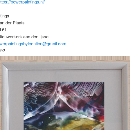
ttps://powerpaintings.nl/
tings
an der Plaats
l 61
ieuwerkerk aan den Ijssel.
werpaintingsbyleontien@
gmail.com
192