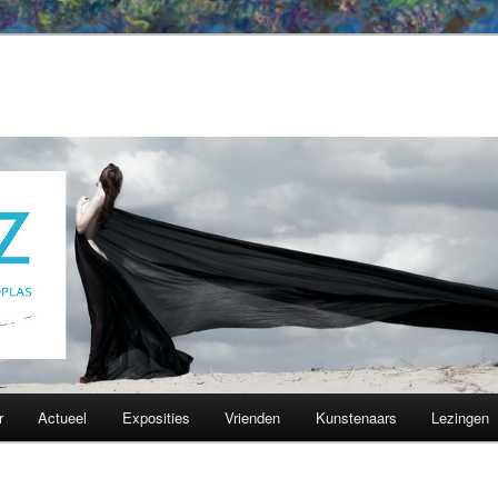
r
Actueel
Exposities
Vrienden
Kunstenaars
Lezingen