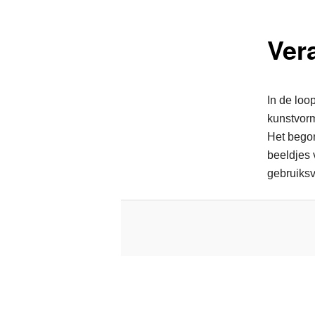
Ver
In de loo
kunstvorm
Het begon
beeldjes 
gebruiks