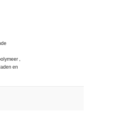
nde
polymeer ,
eraden en