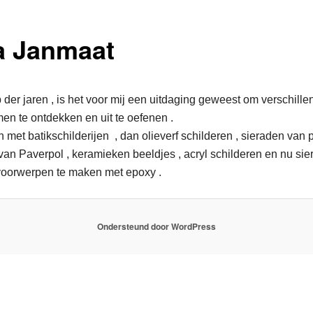
a Janmaat
p der jaren , is het voor mij een uitdaging geweest om verschille
en te ontdekken en uit te oefenen .
 met batikschilderijen , dan olieverf schilderen , sieraden van 
van Paverpol , keramieken beeldjes , acryl schilderen en nu si
voorwerpen te maken met epoxy .
Ondersteund door WordPress