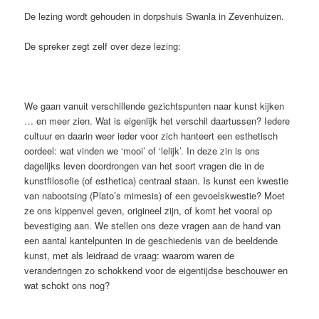
De lezing wordt gehouden in dorpshuis Swanla in Zevenhuizen.
De spreker zegt zelf over deze lezing:
We gaan vanuit verschillende gezichtspunten naar kunst kijken
… en meer zien. Wat is eigenlijk het verschil daartussen? Iedere
cultuur en daarin weer ieder voor zich hanteert een esthetisch
oordeel: wat vinden we ‘mooi’ of ‘lelijk’. In deze zin is ons
dagelijks leven doordrongen van het soort vragen die in de
kunstfilosofie (of esthetica) centraal staan. Is kunst een kwestie
van nabootsing (Plato’s mimesis) of een gevoelskwestie? Moet
ze ons kippenvel geven, origineel zijn, of komt het vooral op
bevestiging aan. We stellen ons deze vragen aan de hand van
een aantal kantelpunten in de geschiedenis van de beeldende
kunst, met als leidraad de vraag: waarom waren de
veranderingen zo schokkend voor de eigentijdse beschouwer en
wat schokt ons nog?