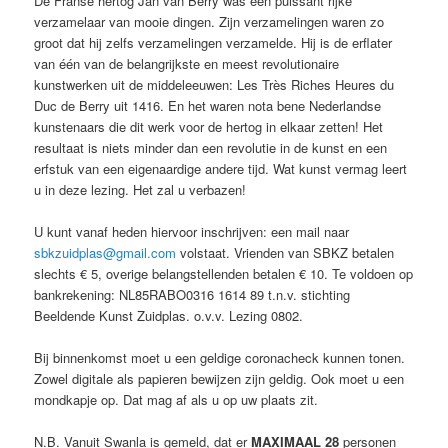
De Franse hertog Jan van Berry was een puissant rijke
verzamelaar van mooie dingen. Zijn verzamelingen waren zo
groot dat hij zelfs verzamelingen verzamelde. Hij is de erflater
van één van de belangrijkste en meest revolutionaire
kunstwerken uit de middeleeuwen: Les Très Riches Heures du
Duc de Berry uit 1416. En het waren nota bene Nederlandse
kunstenaars die dit werk voor de hertog in elkaar zetten! Het
resultaat is niets minder dan een revolutie in de kunst en een
erfstuk van een eigenaardige andere tijd. Wat kunst vermag leert
u in deze lezing. Het zal u verbazen!
U kunt vanaf heden hiervoor inschrijven: een mail naar
sbkzuidplas@gmail.com
volstaat. Vrienden van SBKZ betalen
slechts € 5, overige belangstellenden betalen € 10. Te voldoen op
bankrekening: NL85RABO0316 1614 89 t.n.v. stichting
Beeldende Kunst Zuidplas. o.v.v. Lezing 0802.
Bij binnenkomst moet u een geldige coronacheck kunnen tonen.
Zowel digitale als papieren bewijzen zijn geldig. Ook moet u een
mondkapje op. Dat mag af als u op uw plaats zit.
N.B. Vanuit Swanla is gemeld, dat er
MAXIMAAL 28
personen